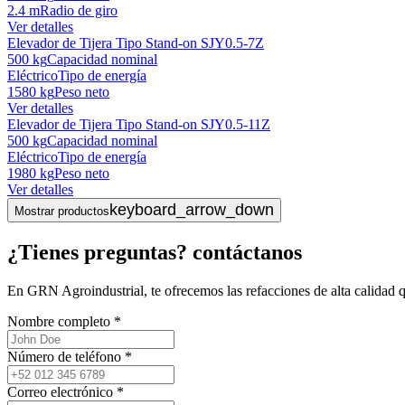
2.4 m
Radio de giro
Ver detalles
Elevador de Tijera Tipo Stand-on SJY0.5-7Z
500 kg
Capacidad nominal
Eléctrico
Tipo de energía
1580 kg
Peso neto
Ver detalles
Elevador de Tijera Tipo Stand-on SJY0.5-11Z
500 kg
Capacidad nominal
Eléctrico
Tipo de energía
1980 kg
Peso neto
Ver detalles
keyboard_arrow_down
Mostrar productos
¿Tienes preguntas? contáctanos
En GRN Agroindustrial, te ofrecemos las refacciones de alta calidad 
Nombre completo
*
Número de teléfono
*
Correo electrónico
*