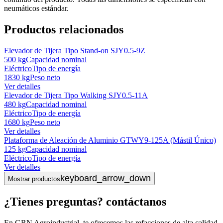
neumáticos estándar.
Productos relacionados
Elevador de Tijera Tipo Stand-on SJY0.5-9Z
500 kg
Capacidad nominal
Eléctrico
Tipo de energía
1830 kg
Peso neto
Ver detalles
Elevador de Tijera Tipo Walking SJY0.5-11A
480 kg
Capacidad nominal
Eléctrico
Tipo de energía
1680 kg
Peso neto
Ver detalles
Plataforma de Aleación de Aluminio GTWY9-125A (Mástil Único)
125 kg
Capacidad nominal
Eléctrico
Tipo de energía
Ver detalles
keyboard_arrow_down
Mostrar productos
¿Tienes preguntas? contáctanos
En GRN Agroindustrial, te ofrecemos las refacciones de alta calidad