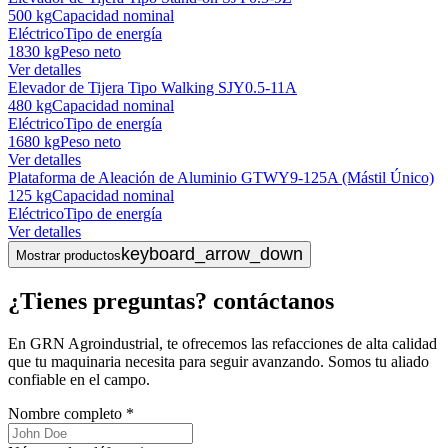
500 kg
Capacidad nominal
Eléctrico
Tipo de energía
1830 kg
Peso neto
Ver detalles
Elevador de Tijera Tipo Walking SJY0.5-11A
480 kg
Capacidad nominal
Eléctrico
Tipo de energía
1680 kg
Peso neto
Ver detalles
Plataforma de Aleación de Aluminio GTWY9-125A (Mástil Único)
125 kg
Capacidad nominal
Eléctrico
Tipo de energía
Ver detalles
keyboard_arrow_down
Mostrar productos
¿Tienes preguntas? contáctanos
En GRN Agroindustrial, te ofrecemos las refacciones de alta calidad
que tu maquinaria necesita para seguir avanzando. Somos tu aliado
confiable en el campo.
Nombre completo
*