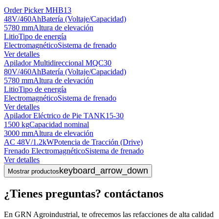
Order Picker MHB13
48V/460Ah
Batería (Voltaje/Capacidad)
5780 mm
Altura de elevación
Litio
Tipo de energía
Electromagnético
Sistema de frenado
Ver detalles
Apilador Multidireccional MQC30
80V/460Ah
Batería (Voltaje/Capacidad)
5780 mm
Altura de elevación
Litio
Tipo de energía
Electromagnético
Sistema de frenado
Ver detalles
Apilador Eléctrico de Pie TANK15-30
1500 kg
Capacidad nominal
3000 mm
Altura de elevación
AC 48V/1.2kW
Potencia de Tracción (Drive)
Frenado Electromagnético
Sistema de frenado
Ver detalles
keyboard_arrow_down
Mostrar productos
¿Tienes preguntas? contáctanos
En GRN Agroindustrial, te ofrecemos las refacciones de alta calidad