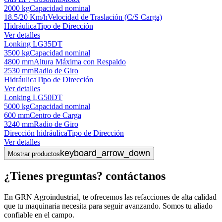
2000 kg
Capacidad nominal
18.5/20 Km/h
Velocidad de Traslación (C/S Carga)
Hidráulica
Tipo de Dirección
Ver detalles
Lonking LG35DT
3500 kg
Capacidad nominal
4800 mm
Altura Máxima con Respaldo
2530 mm
Radio de Giro
Hidráulica
Tipo de Dirección
Ver detalles
Lonking LG50DT
5000 kg
Capacidad nominal
600 mm
Centro de Carga
3240 mm
Radio de Giro
Dirección hidráulica
Tipo de Dirección
Ver detalles
keyboard_arrow_down
Mostrar productos
¿Tienes preguntas? contáctanos
En GRN Agroindustrial, te ofrecemos las refacciones de alta calidad
que tu maquinaria necesita para seguir avanzando. Somos tu aliado
confiable en el campo.